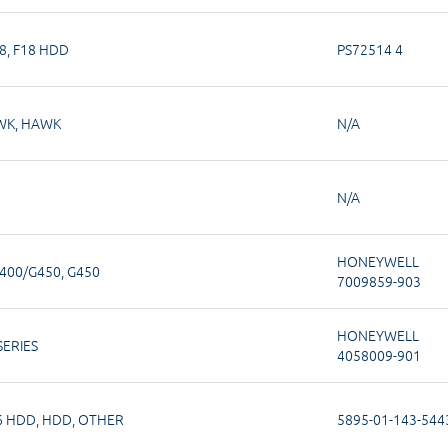
8
,
F18 HDD
PS72514 4
WK
,
HAWK
N/A
N/A
HONEYWELL
400/G450
,
G450
7009859-903
HONEYWELL
SERIES
4058009-901
6 HDD
,
HDD
,
OTHER
5895-01-143-544