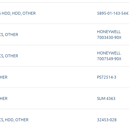
6 HDD
,
HDD
,
OTHER
5895-01-143-54
HONEYWELL
CS
,
OTHER
7003430-90X
HONEYWELL
CS
,
OTHER
7007549-90X
HER
PS72514-3
HER
SUM 4363
CS
,
HDD
,
OTHER
32453-028