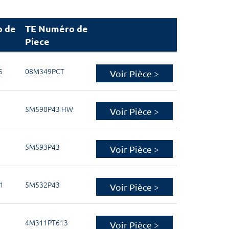
 de
TE Numéro de
Piece
5
08M349PCT
Voir Pièce >
5M590P43 HW
Voir Pièce >
5M593P43
Voir Pièce >
1
5M532P43
Voir Pièce >
4M311PT613
Voir Pièce >