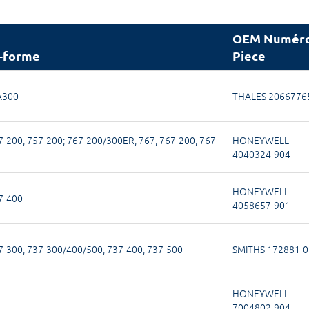
OEM Numéro
-forme
Piece
A300
THALES 2066776
7-200
,
757-200; 767-200/300ER
,
767
,
767-200
,
767-
HONEYWELL
4040324-904
HONEYWELL
7-400
4058657-901
7-300
,
737-300/400/500
,
737-400
,
737-500
SMITHS 172881-0
HONEYWELL
7004802-904