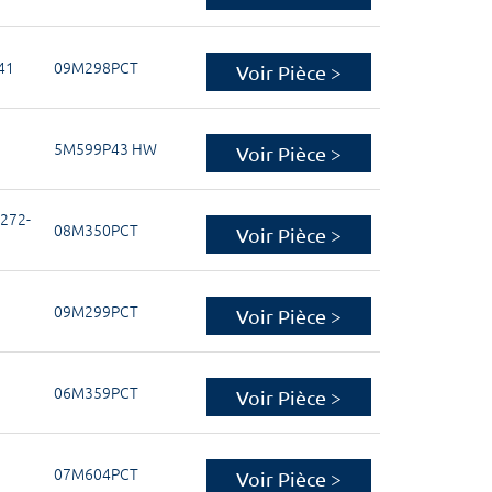
41
09M298PCT
Voir Pièce >
5M599P43 HW
Voir Pièce >
272-
08M350PCT
Voir Pièce >
09M299PCT
Voir Pièce >
06M359PCT
Voir Pièce >
07M604PCT
Voir Pièce >