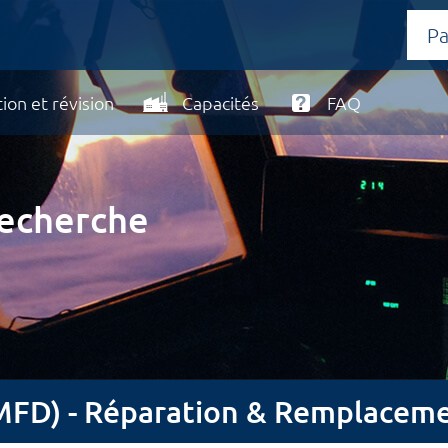
ion et révision
Capacités
FAQ
recherche
(MFD) - Réparation & Remplacem