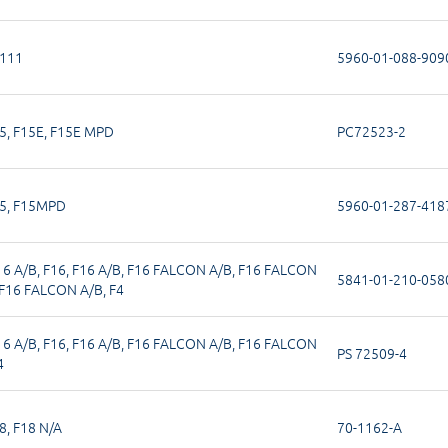
111
5960-01-088-90
5
,
F15E
,
F15E MPD
PC72523-2
5
,
F15MPD
5960-01-287-418
16 A/B
,
F16
,
F16 A/B
,
F16 FALCON A/B
,
F16 FALCON
5841-01-210-058
F16 FALCON A/B, F4
16 A/B
,
F16
,
F16 A/B
,
F16 FALCON A/B
,
F16 FALCON
PS 72509-4
4
8
,
F18 N/A
70-1162-A