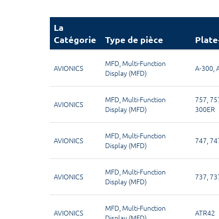
La
Catégorie
Type de pièce
Plate
MFD
,
Multi-Function
AVIONICS
A-300
,
Display (MFD)
MFD
,
Multi-Function
757
,
75
AVIONICS
Display (MFD)
300ER
MFD
,
Multi-Function
AVIONICS
747
,
74
Display (MFD)
MFD
,
Multi-Function
AVIONICS
737
,
73
Display (MFD)
MFD
,
Multi-Function
AVIONICS
ATR42
Display (MFD)