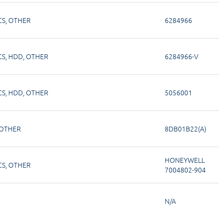
CS
,
OTHER
6284966
CS
,
HDD
,
OTHER
6284966-V
CS
,
HDD
,
OTHER
5056001
OTHER
8DB01B22(A)
HONEYWELL
CS
,
OTHER
7004802-904
N/A