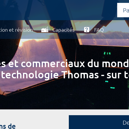
ion et révision
Capacités
FAQ
ires et commerciaux du mond
 technologie Thomas - sur t
D
ns de