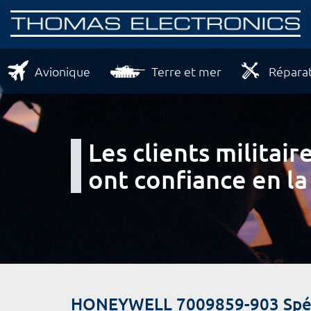
Avionique
Terre et mer
Réparat
Les clients milita
ont confiance en la
HONEYWELL 7009859-903 Spéci