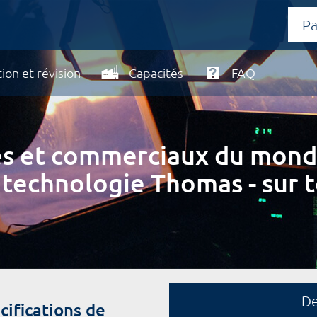
ion et révision
Capacités
FAQ
ires et commerciaux du mond
 technologie Thomas - sur t
D
fications de