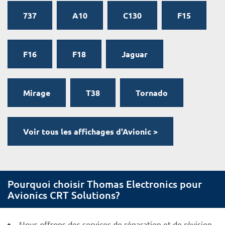
737
A10
C130
F15
F16
F18
Jaguar
Mirage
T38
Tornado
Voir tous les affichages d'Avionic >
Pourquoi choisir Thomas Electronics pour
Avionics CRT Solutions?
Nous offrons des services de réparation et de révision