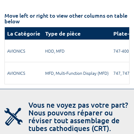
Move left or right to view other columns on table
below
La Catégorie
Type de pièce
Plate-f
AVIONICS
HDD
,
MFD
747-400
AVIONICS
MFD
,
Multi-Function Display (MFD)
747
,
747-4
Vous ne voyez pas votre part?
Nous pouvons réparer ou
réviser tout assemblage de
tubes cathodiques (CRT).