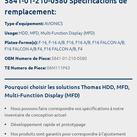
5841-01-210-0580 Spécifications de
remplacement:
AVIONICS
Type d'equipement:
HDD
,
MFD
,
Multi-Function Display (MFD)
Usage:
F-16
,
F-16 A/B
,
F16
,
F16 A/B
,
F16 FALCON A/B
,
Plates-forme(s):
F16 FALCON A/B F4
,
F16 FALCON A/B, F4
5841-01-210-0580
OEM Numero de Piece:
06M111P43
TE Numero de Piece:
Pourquoi choisir les solutions Thomas HDD, MFD,
Multi-Function Display (MFD)
Nous pouvons faire correspondre vos spécifications à notre
inventaire de conception actuel
Développement rapide et prototypage
Nos produits sont garantis pour correspondre à l'ajustement