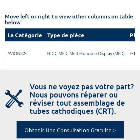
Move left or right to view other columns on table
below
La Catégorie
Type de pièce
Pla
AVIONICS
HDD
,
MFD
,
Multi-Function Display (MFD)
F-15
,
Vous ne voyez pas votre part?
Nous pouvons réparer ou
réviser tout assemblage de
tubes cathodiques (CRT).
Obtenir Une Consultation Gratuite >