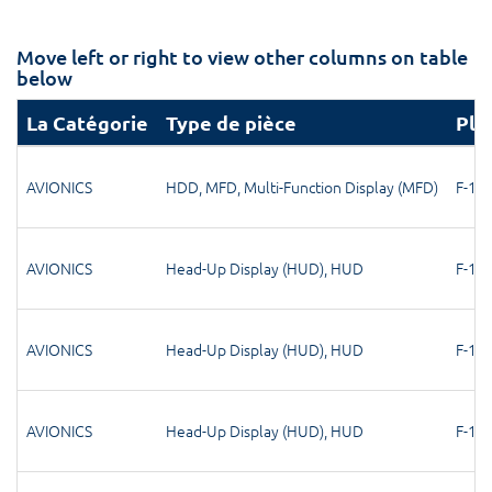
Move left or right to view other columns on table
below
La Catégorie
Type de pièce
Pla
AVIONICS
HDD
,
MFD
,
Multi-Function Display (MFD)
F-15
,
AVIONICS
Head-Up Display (HUD)
,
HUD
F-15
,
AVIONICS
Head-Up Display (HUD)
,
HUD
F-15
,
AVIONICS
Head-Up Display (HUD)
,
HUD
F-15
,