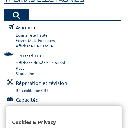
Avionique
Écrans Tête Haute
Écrans Multi Fonctions
Affichage De Casque
Terre et mer
Affichage du véhicule au sol
Radar
Simulation
Réparation et révision
Réhabilitation CRT
Capacités
À propos / Historique
Prestations de service
Carrières
Cookies & Privacy
Contactez nous