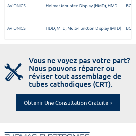
AVIONICS
Helmet Mounted Display (HMD)
,
HMD
BOM
AVIONICS
HDD
,
MFD
,
Multi-Function Display (MFD)
BOM
Vous ne voyez pas votre part?
Nous pouvons réparer ou
réviser tout assemblage de
tubes cathodiques (CRT).
Obtenir Une Consultation Gratuite >