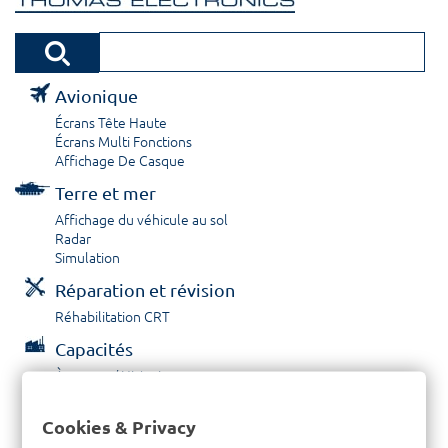
Avionique
Écrans Tête Haute
Écrans Multi Fonctions
Affichage De Casque
Terre et mer
Affichage du véhicule au sol
Radar
Simulation
Réparation et révision
Réhabilitation CRT
Capacités
À propos / Historique
Prestations de service
Carrières
Cookies & Privacy
Contactez nous