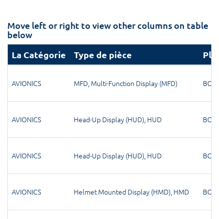
Move left or right to view other columns on table
below
La Catégorie
Type de pièce
Pla
AVIONICS
MFD
,
Multi-Function Display (MFD)
BOM
AVIONICS
Head-Up Display (HUD)
,
HUD
BOM
AVIONICS
Head-Up Display (HUD)
,
HUD
BOM
AVIONICS
Helmet Mounted Display (HMD)
,
HMD
BOM