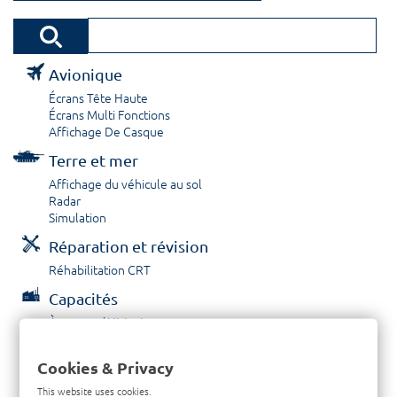
Avionique
Écrans Tête Haute
Écrans Multi Fonctions
Affichage De Casque
Terre et mer
Affichage du véhicule au sol
Radar
Simulation
Réparation et révision
Réhabilitation CRT
Capacités
À propos / Historique
Prestations de service
Carrières
Cookies & Privacy
Contactez nous
This website uses cookies.