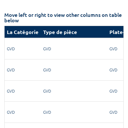
Move left or right to view other columns on table
below
La Catégorie
Type de pièce
Plate-
GVD
GVD
GVD
GVD
GVD
GVD
GVD
GVD
GVD
GVD
GVD
GVD