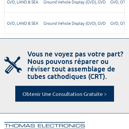
GVD
,
LAND & SEA
Ground Vehicle Display (GVD)
,
GVD
GVD
,
OTH
GVD
,
LAND & SEA
Ground Vehicle Display (GVD)
,
GVD
GVD
,
OTH
Vous ne voyez pas votre part?
Nous pouvons réparer ou
réviser tout assemblage de
tubes cathodiques (CRT).
Obtenir Une Consultation Gratuite >