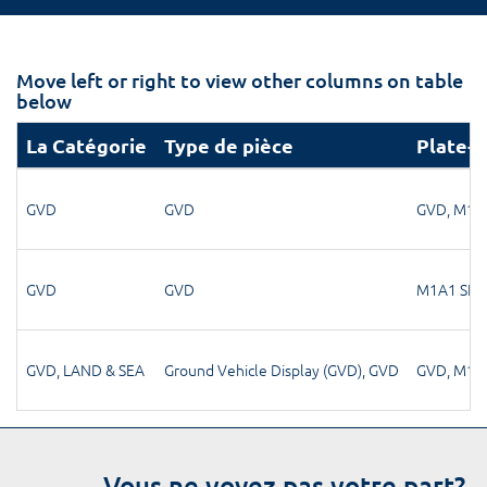
Move left or right to view other columns on table
below
La Catégorie
Type de pièce
Plate-
GVD
GVD
GVD
,
M1A
GVD
GVD
M1A1 SI
GVD
,
LAND & SEA
Ground Vehicle Display (GVD)
,
GVD
GVD
,
M1A
Vous ne voyez pas votre part?