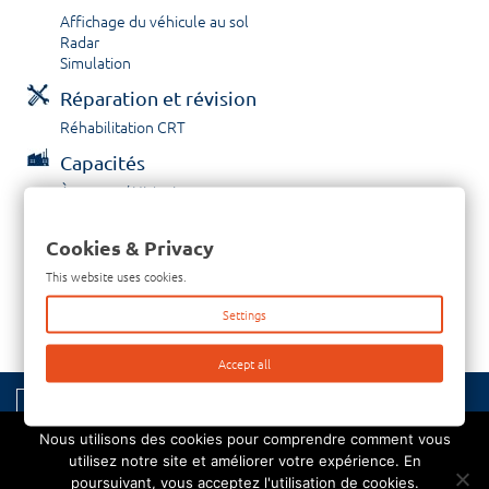
Affichage du véhicule au sol
Radar
Simulation
Réparation et révision
Réhabilitation CRT
Capacités
À propos / Historique
Prestations de service
Carrières
Cookies & Privacy
Contactez nous
This website uses cookies.
Tél: +33-380-600-290
Settings
Télécopieur: +33-380-600-294
Accept all
© 2026 Copyright Thomas Electronics | Site par:
Nous utilisons des cookies pour comprendre comment vous
utilisez notre site et améliorer votre expérience. En
poursuivant, vous acceptez l'utilisation de cookies.