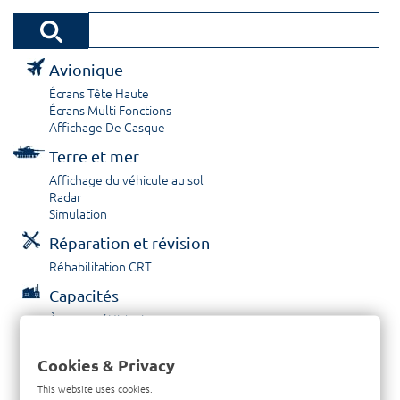
Avionique
Écrans Tête Haute
Écrans Multi Fonctions
Affichage De Casque
Terre et mer
Affichage du véhicule au sol
Radar
Simulation
Réparation et révision
Réhabilitation CRT
Capacités
À propos / Historique
Prestations de service
Carrières
Cookies & Privacy
Contactez nous
This website uses cookies.