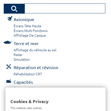
Avionique
Écrans Tête Haute
Écrans Multi Fonctions
Affichage De Casque
Terre et mer
Affichage du véhicule au sol
Radar
Simulation
Réparation et révision
Réhabilitation CRT
Capacités
À propos / Historique
Prestations de service
Carrières
Cookies & Privacy
Contactez nous
This website uses cookies.