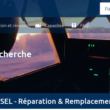
ion et révision
Capacités
FAQ
echerche
L - Réparation & Remplaceme