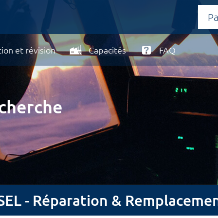
ion et révision
Capacités
FAQ
echerche
L - Réparation & Remplaceme