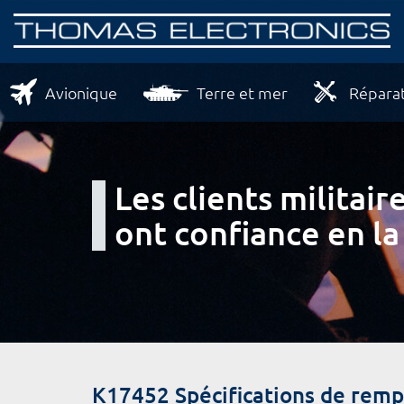
Avionique
Terre et mer
Réparat
Les clients milita
ont confiance en la
K17452 Spécifications de rem