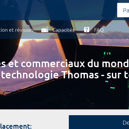
ion et révision
Capacités
FAQ
ires et commerciaux du mond
 technologie Thomas - sur t
D
placement: