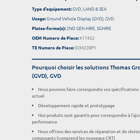
GVD
,
LAND & SEA
Type d'equipement:
Ground Vehicle Display (GVD)
,
GVD
Usage:
2ND GEN HIRE
,
SGHIRE
Plates-forme(s):
K17452
OEM Numero de Piece:
02M228P1
TE Numero de Piece:
Pourquoi choisir les solutions Thomas Gr
(GVD), GVD
Nous pouvons faire correspondre vos spécifications
actuel
Développement rapide et prototypage
Nos produits sont garantis pour correspondre à l'aj
performance
Nous offrons des services de réparation et de révisi
composants (comprend les nouveaux CRT)