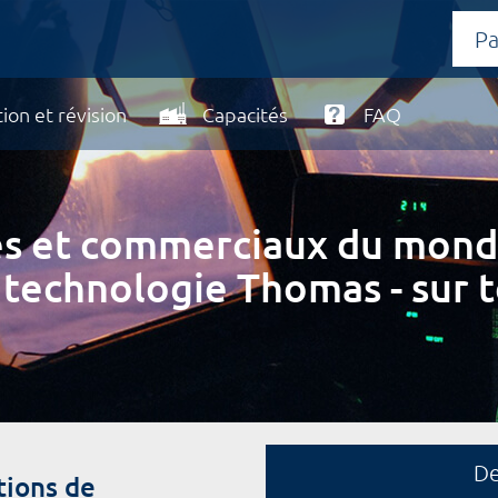
ion et révision
Capacités
FAQ
ires et commerciaux du mond
 technologie Thomas - sur t
D
tions de