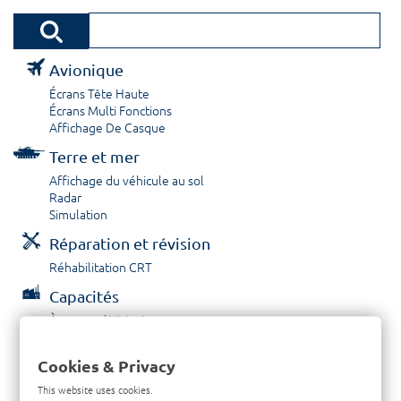
Avionique
Écrans Tête Haute
Écrans Multi Fonctions
Affichage De Casque
Terre et mer
Affichage du véhicule au sol
Radar
Simulation
Réparation et révision
Réhabilitation CRT
Capacités
À propos / Historique
Prestations de service
Carrières
Cookies & Privacy
Contactez nous
This website uses cookies.