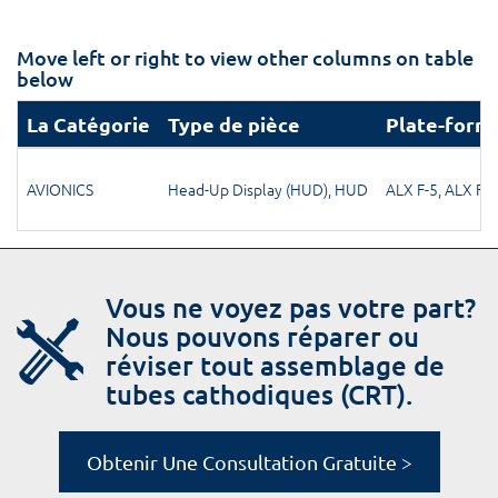
Move left or right to view other columns on table
below
La Catégorie
Type de pièce
Plate-form
AVIONICS
Head-Up Display (HUD)
,
HUD
ALX F-5
,
ALX F5
Vous ne voyez pas votre part?
Nous pouvons réparer ou
réviser tout assemblage de
tubes cathodiques (CRT).
Obtenir Une Consultation Gratuite >