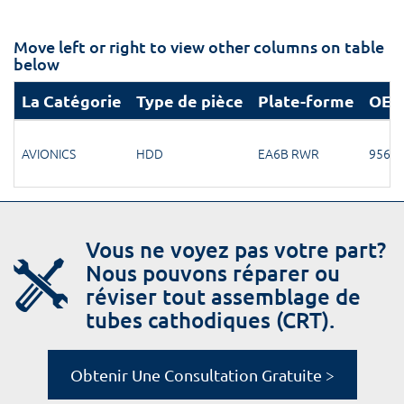
Move left or right to view other columns on table
below
La Catégorie
Type de pièce
Plate-forme
OEM
AVIONICS
HDD
EA6B RWR
956-0
Vous ne voyez pas votre part?
Nous pouvons réparer ou
réviser tout assemblage de
tubes cathodiques (CRT).
Obtenir Une Consultation Gratuite >