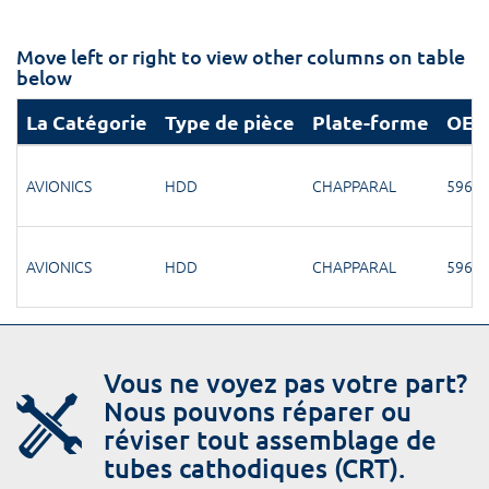
Move left or right to view other columns on table
below
La Catégorie
Type de pièce
Plate-forme
OEM
AVIONICS
HDD
CHAPPARAL
5960-
AVIONICS
HDD
CHAPPARAL
5960-
Vous ne voyez pas votre part?
Nous pouvons réparer ou
réviser tout assemblage de
tubes cathodiques (CRT).