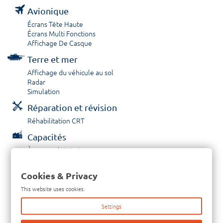
Avionique
Écrans Tête Haute
Écrans Multi Fonctions
Affichage De Casque
Terre et mer
Affichage du véhicule au sol
Radar
Simulation
Réparation et révision
Réhabilitation CRT
Capacités
À propos / Historique
Prestations de service
Carrières
Cookies & Privacy
Contactez nous
This website uses cookies.
Tél: +33-380-600-290
Settings
Télécopieur: +33-380-600-294