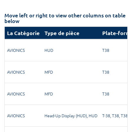
Move left or right to view other columns on table
below
La Catégorie
Type de pièce
Plate-form
AVIONICS
HUD
T38
AVIONICS
MFD
T38
AVIONICS
MFD
T38
AVIONICS
Head-Up Display (HUD)
,
HUD
T-38
,
T38
,
T38 