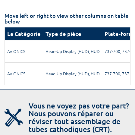
Move left or right to view other columns on table
below
La Catégorie
Type de pièce
Plate-form
AVIONICS
Head-Up Display (HUD)
,
HUD
737-700
,
737-7
AVIONICS
Head-Up Display (HUD)
,
HUD
737-700
,
737-7
Vous ne voyez pas votre part?
Nous pouvons réparer ou
réviser tout assemblage de
tubes cathodiques (CRT).