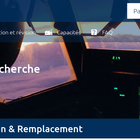
ion et révision
Capacités
FAQ
echerche
ion & Remplacement