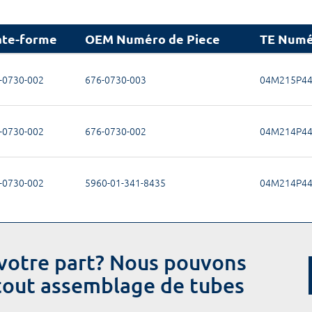
ate-forme
OEM Numéro de Piece
TE Numé
-0730-002
676-0730-003
04M215P4
-0730-002
676-0730-002
04M214P4
-0730-002
5960-01-341-8435
04M214P4
votre part? Nous pouvons
 tout assemblage de tubes