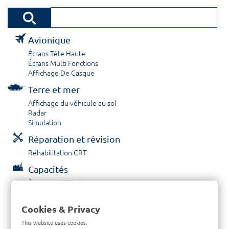
Avionique
Écrans Tête Haute
Écrans Multi Fonctions
Affichage De Casque
Terre et mer
Affichage du véhicule au sol
Radar
Simulation
Réparation et révision
Réhabilitation CRT
Capacités
À propos / Historique
Prestations de service
Carrières
Cookies & Privacy
Contactez nous
This website uses cookies.