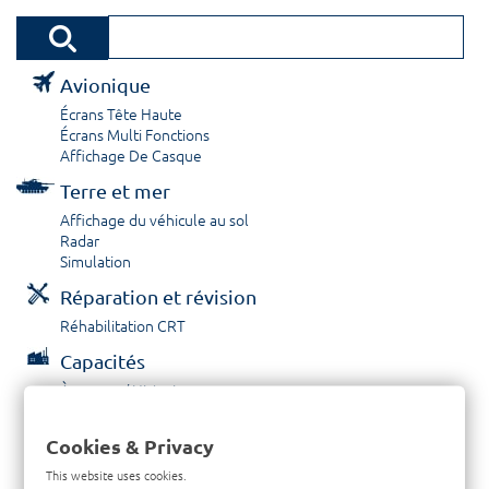
Avionique
Écrans Tête Haute
Écrans Multi Fonctions
Affichage De Casque
Terre et mer
Affichage du véhicule au sol
Radar
Simulation
Réparation et révision
Réhabilitation CRT
Capacités
À propos / Historique
Prestations de service
Carrières
Cookies & Privacy
Contactez nous
This website uses cookies.