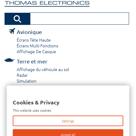
Avionique
Écrans Tête Haute
Écrans Multi Fonctions
Affichage De Casque
Terre et mer
Affichage du véhicule au sol
Radar
Simulation
Réparation et révision
Réhabilitation CRT
Cookies & Privacy
Capacités
This website uses cookies.
À propos / Historique
Settings
Prestations de service
Carrières
Accept all