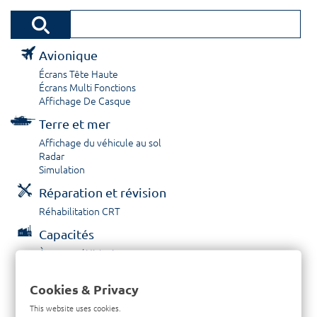
Avionique
Écrans Tête Haute
Écrans Multi Fonctions
Affichage De Casque
Terre et mer
Affichage du véhicule au sol
Radar
Simulation
Réparation et révision
Réhabilitation CRT
Capacités
À propos / Historique
Prestations de service
Carrières
Cookies & Privacy
Contactez nous
This website uses cookies.