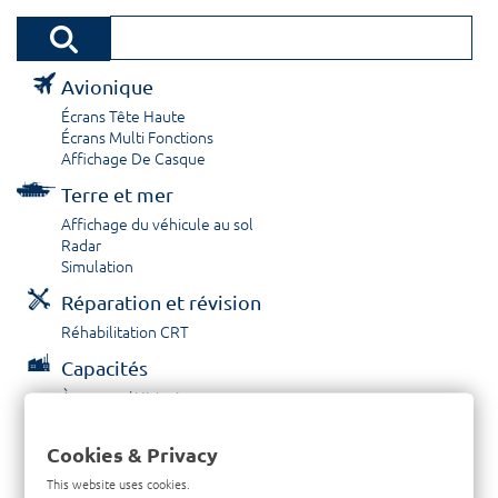
Avionique
Écrans Tête Haute
Écrans Multi Fonctions
Affichage De Casque
Terre et mer
Affichage du véhicule au sol
Radar
Simulation
Réparation et révision
Réhabilitation CRT
Capacités
À propos / Historique
Prestations de service
Carrières
Cookies & Privacy
Contactez nous
This website uses cookies.