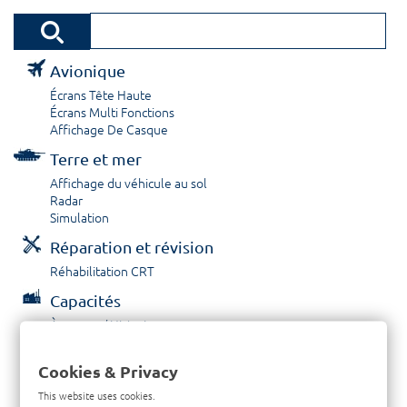
Avionique
Écrans Tête Haute
Écrans Multi Fonctions
Affichage De Casque
Terre et mer
Affichage du véhicule au sol
Radar
Simulation
Réparation et révision
Réhabilitation CRT
Capacités
À propos / Historique
Prestations de service
Carrières
Cookies & Privacy
Contactez nous
This website uses cookies.