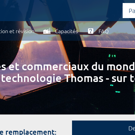
ion et révision
Capacités
FAQ
ires et commerciaux du mond
 technologie Thomas - sur t
D
de remplacement: