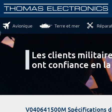
Avionique
Terre et mer
Réparat
Les clients milita
ont confiance en la
V040641500M Spécifications 