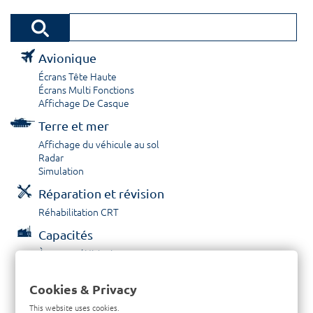
Avionique
Écrans Tête Haute
Écrans Multi Fonctions
Affichage De Casque
Terre et mer
Affichage du véhicule au sol
Radar
Simulation
Réparation et révision
Réhabilitation CRT
Capacités
À propos / Historique
Prestations de service
Carrières
Cookies & Privacy
Contactez nous
This website uses cookies.