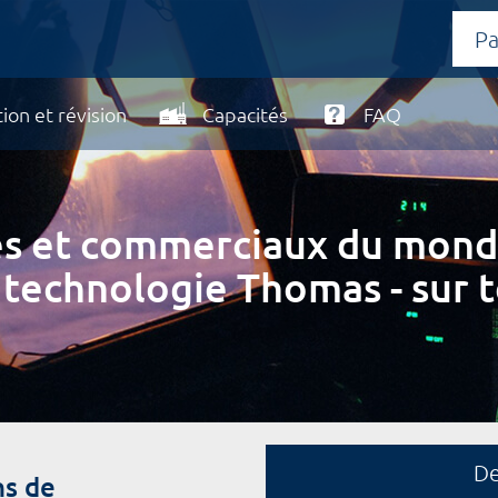
ion et révision
Capacités
FAQ
ires et commerciaux du mond
 technologie Thomas - sur t
D
ns de