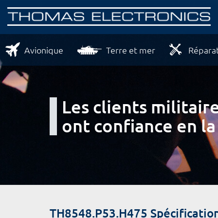
Avionique
Terre et mer
Réparat
Les clients milita
ont confiance en la
TH8548.P53.H475 Spécificatio