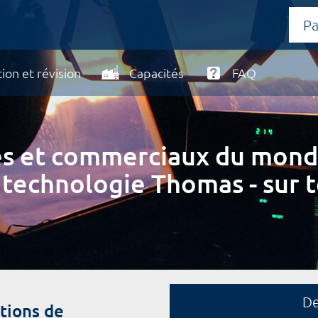
ion et révision
Capacités
FAQ
ires et commerciaux du mond
 technologie Thomas - sur t
D
tions de