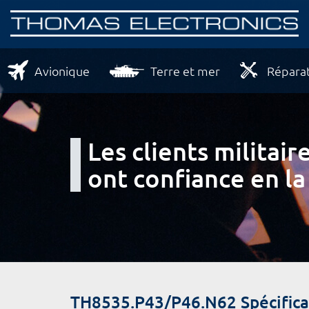
Avionique
Terre et mer
Réparat
Les clients milita
ont confiance en la
TH8535.P43/P46.N62 Spécifica