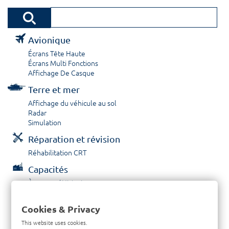
Avionique
Écrans Tête Haute
Écrans Multi Fonctions
Affichage De Casque
Terre et mer
Affichage du véhicule au sol
Radar
Simulation
Réparation et révision
Réhabilitation CRT
Capacités
À propos / Historique
Prestations de service
Carrières
Cookies & Privacy
Contactez nous
This website uses cookies.