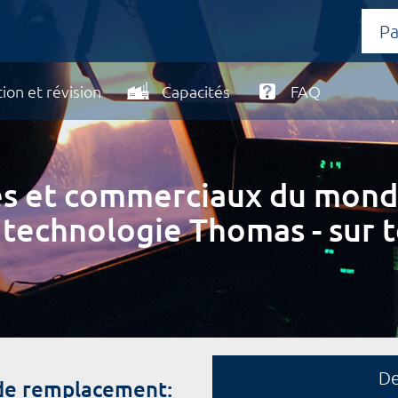
ion et révision
Capacités
FAQ
ires et commerciaux du mond
 technologie Thomas - sur t
D
 de remplacement: