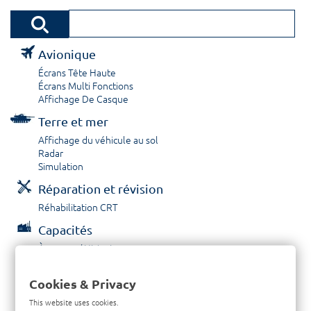
Avionique
Écrans Tête Haute
Écrans Multi Fonctions
Affichage De Casque
Terre et mer
Affichage du véhicule au sol
Radar
Simulation
Réparation et révision
Réhabilitation CRT
Capacités
À propos / Historique
Prestations de service
Carrières
Cookies & Privacy
Contactez nous
This website uses cookies.