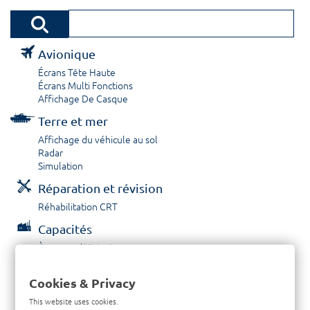
Avionique
Écrans Tête Haute
Écrans Multi Fonctions
Affichage De Casque
Terre et mer
Affichage du véhicule au sol
Radar
Simulation
Réparation et révision
Réhabilitation CRT
Capacités
À propos / Historique
Prestations de service
Carrières
Cookies & Privacy
Contactez nous
This website uses cookies.