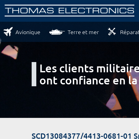
Avionique
Terre et mer
Réparat
Les clients milita
ont confiance en la
SCD13084377/4413-0681-01 Spé