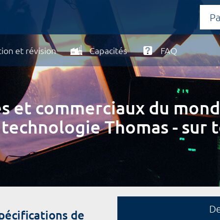
ion et révision
Capacités
FAQ
ires et commerciaux du mond
 technologie Thomas - sur t
D
cifications de