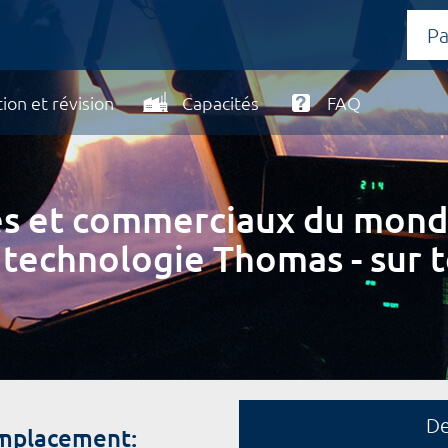
ion et révision
Capacités
FAQ
ires et commerciaux du mond
 technologie Thomas - sur t
D
emplacement: