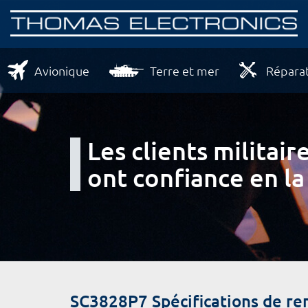
Avionique
Terre et mer
Réparat
Les clients milita
ont confiance en la
SC3828P7 Spécifications de r