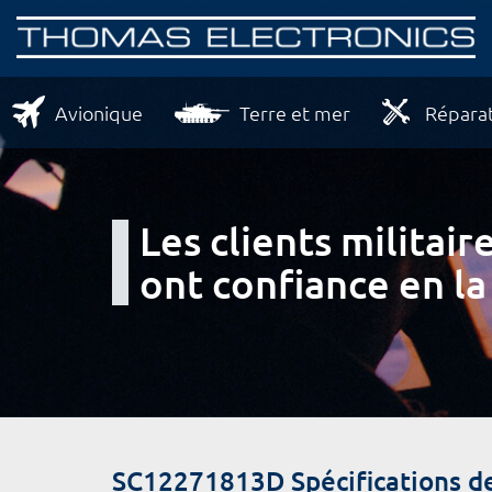
Avionique
Terre et mer
Réparat
Les clients milita
ont confiance en la
SC12271813D Spécifications d