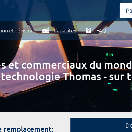
ion et révision
Capacités
FAQ
ires et commerciaux du mond
 technologie Thomas - sur t
D
e remplacement: