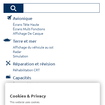
Avionique
Écrans Tête Haute
Écrans Multi Fonctions
Affichage De Casque
Terre et mer
Affichage du véhicule au sol
Radar
Simulation
Réparation et révision
Réhabilitation CRT
Capacités
À propos / Historique
Prestations de service
Carrières
Cookies & Privacy
Contactez nous
This website uses cookies.