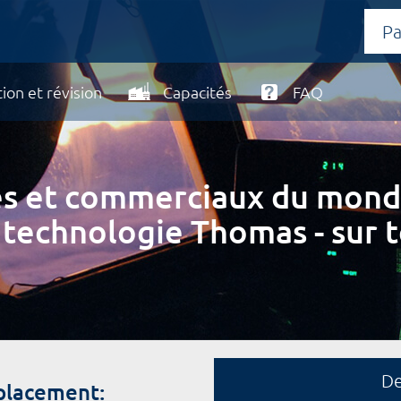
ion et révision
Capacités
FAQ
ires et commerciaux du mond
 technologie Thomas - sur t
D
placement: