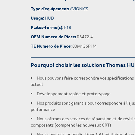
AVIONICS
Type d'equipement:
HUD
Usage:
F18
Plates-forme(s):
R3472-4
OEM Numero de Piece:
03M126P1M
TE Numero de Piece:
Pourquoi choisir les solutions Thomas H
Nous pouvons faire correspondre vos spécifications
actuel
Développement rapide et prototypage
Nos produits sont garantis pour correspondre à l'aj
performance
Nous offrons des services de réparation et de révisi
composants (comprend les nouveaux CRT)
Nous couvrons les applications CRT militaires et c