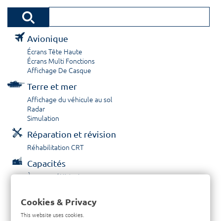
Avionique
Écrans Tête Haute
Écrans Multi Fonctions
Affichage De Casque
Terre et mer
Affichage du véhicule au sol
Radar
Simulation
Réparation et révision
Réhabilitation CRT
Capacités
À propos / Historique
Prestations de service
Carrières
Cookies & Privacy
Contactez nous
This website uses cookies.