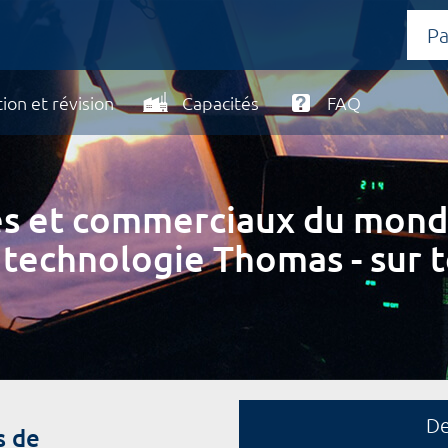
ion et révision
Capacités
FAQ
ires et commerciaux du mond
 technologie Thomas - sur t
D
s de