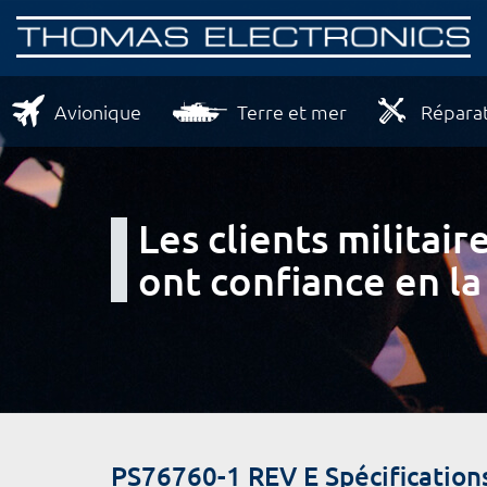
Avionique
Terre et mer
Réparat
Les clients milita
ont confiance en la
PS76760-1 REV E Spécification