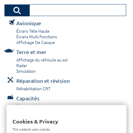
Avionique
Écrans Tête Haute
Écrans Multi Fonctions
Affichage De Casque
Terre et mer
Affichage du véhicule au sol
Radar
Simulation
Réparation et révision
Réhabilitation CRT
Capacités
À propos / Historique
Prestations de service
Carrières
Cookies & Privacy
Contactez nous
This website uses cookies.