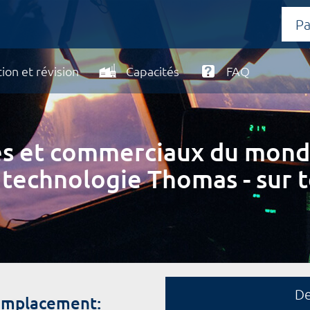
ion et révision
Capacités
FAQ
ires et commerciaux du mond
 technologie Thomas - sur t
D
remplacement: