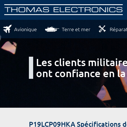
Avionique
Terre et mer
Réparat
Les clients milita
ont confiance en la
P19LCP09HKA Spécifications 