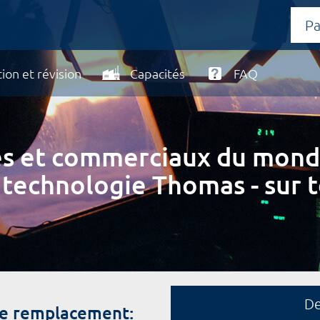
ion et révision
Capacités
FAQ
ires et commerciaux du mond
 technologie Thomas - sur t
D
de remplacement: