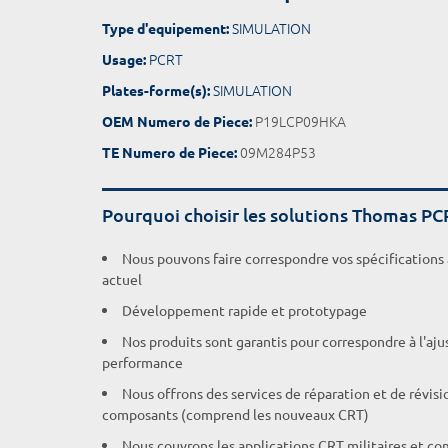
SIMULATION
Type d'equipement:
PCRT
Usage:
SIMULATION
Plates-forme(s):
P19LCP09HKA
OEM Numero de Piece:
09M284P53
TE Numero de Piece:
Pourquoi choisir les solutions Thomas PC
Nous pouvons faire correspondre vos spécifications
actuel
Développement rapide et prototypage
Nos produits sont garantis pour correspondre à l'aj
performance
Nous offrons des services de réparation et de révisi
composants (comprend les nouveaux CRT)
Nous couvrons les applications CRT militaires et c