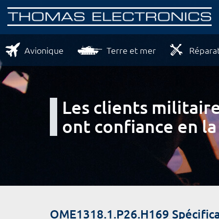
Avionique
Terre et mer
Réparat
Les clients milita
ont confiance en la
OME1318.1.P26.H169 Spécifica