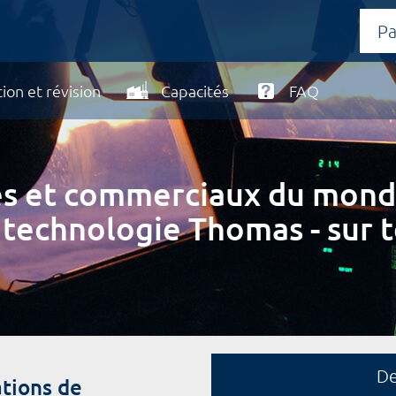
ion et révision
Capacités
FAQ
ires et commerciaux du mond
 technologie Thomas - sur t
D
tions de