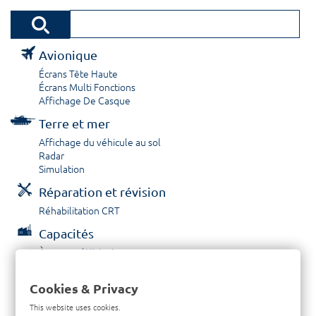
Avionique
Écrans Tête Haute
Écrans Multi Fonctions
Affichage De Casque
Terre et mer
Affichage du véhicule au sol
Radar
Simulation
Réparation et révision
Réhabilitation CRT
Capacités
À propos / Historique
Prestations de service
Carrières
Cookies & Privacy
Contactez nous
This website uses cookies.